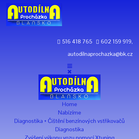
Previous
Previous
Next
Next
Year
Month
Year
Month
516 418 765
602 159 919,
autodilnaprochazka@bk.cz
Home
Nabízíme
Diagnostika + Čištění benzínových vstřikovačů
Diagnostika
Zvýšení výkonu vozu pomocí Xtuning