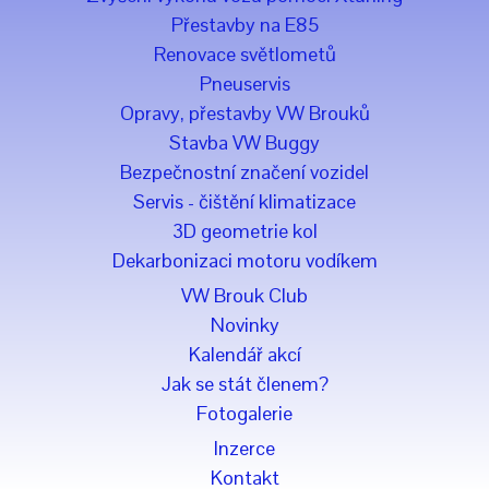
Přestavby na E85
Renovace světlometů
Pneuservis
Opravy, přestavby VW Brouků
Stavba VW Buggy
Bezpečnostní značení vozidel
Servis - čištění klimatizace
3D geometrie kol
Dekarbonizaci motoru vodíkem
VW Brouk Club
Novinky
Kalendář akcí
Jak se stát členem?
Fotogalerie
Inzerce
Kontakt