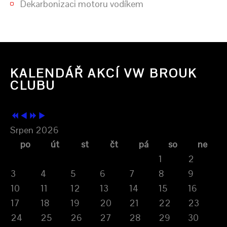
Dekarbonizaci motoru vodíkem
KALENDÁŘ AKCÍ VW BROUK
CLUBU
Srpen 2026
po
út
st
čt
pá
so
ne
1
2
3
4
5
6
7
8
9
10
11
12
13
14
15
16
17
18
19
20
21
22
23
24
25
26
27
28
29
30