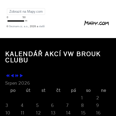
KALENDÁŘ AKCÍ VW BROUK
CLUBU
Srpen 2026
po
út
st
čt
pá
so
ne
1
2
3
4
5
6
7
8
9
10
11
12
13
14
15
16