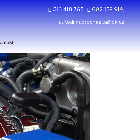
516 418 765
602 159 919,
autodilnaprochazka@bk.cz
ontakt