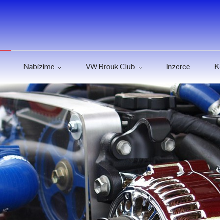
Nabízíme
VW Brouk Club
Inzerce
K