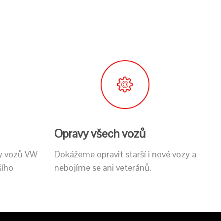
Opravy všech vozů
vy vozů VW
Dokážeme opravit starší i nové vozy a
šího
nebojíme se ani veteránů.