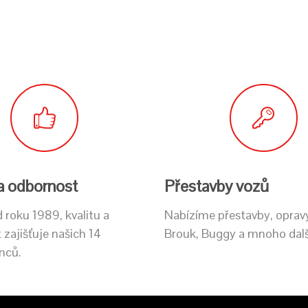
 a odbornost
Přestavby vozů
 roku 1989, kvalitu a
Nabízíme přestavby, opra
zajišťuje našich 14
Brouk, Buggy a mnoho dal
nců.