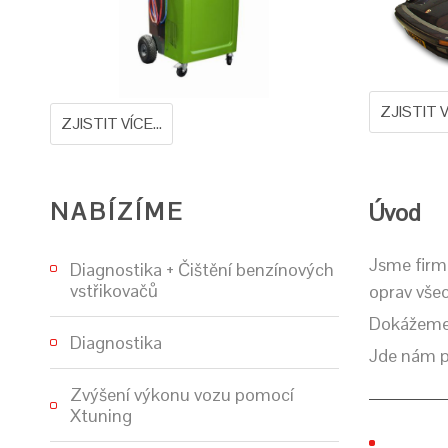
ZJISTIT VÍ
ZJISTIT VÍCE...
NABÍZÍME
Úvod
Jsme firm
Diagnostika + Čištění benzínových
vstřikovačů
oprav vše
Dokážeme o
Diagnostika
Jde nám p
Zvýšení výkonu vozu pomocí
Xtuning