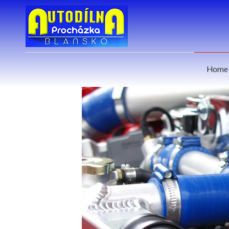
Previous
Previous
Next
Next
Year
Month
Year
Month
Home